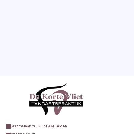
blijvend gebit
Rond het zesde jaar begint het wisselen. Ontdek 
de volgorde van het wisselen, waarom de eerste 
blijvende kiezen extra aandacht nodig hebben en 
hoe u uw kind begeleidt.
LEES MEER
BEKIJK ALLE ARTIKELEN
Brahmslaan 20, 2324 AM Leiden