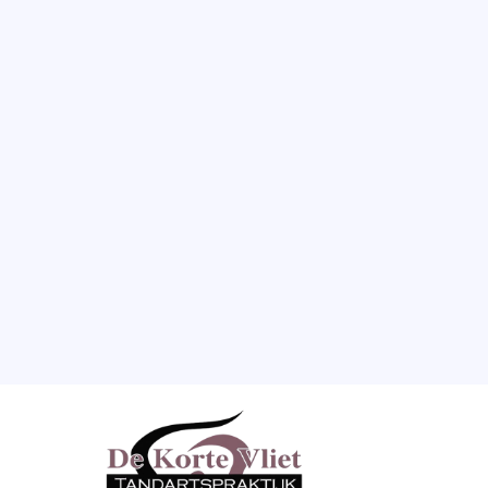
22 FEBRUARI 2026
Wortelkanaalbehandeling: 
Behoud van uw eigen tand
Heeft u last van een ontstoken tandzenuw? Een 
wortelkanaalbehandeling redt uw tand of kies. 
Lees hier hoe de behandeling verloopt en wat u 
kunt verwachten.
LEES MEER
BEKIJK ALLE ARTIKELEN