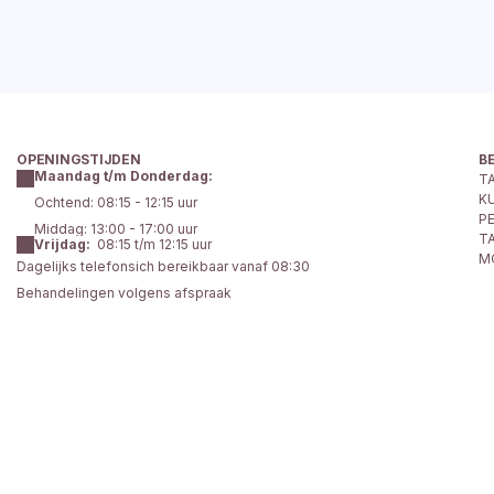
BEKIJK ALLE ARTIKELEN
OPENINGSTIJDEN
B
Maandag t/m Donderdag:
T
K
Ochtend: 08:15 - 12:15 uur
P
Middag: 13:00 - 17:00 uur
T
Vrijdag:
  08:15 t/m 12:15 uur
M
Dagelijks telefonsich bereikbaar vanaf 08:30 
Behandelingen volgens afspraak