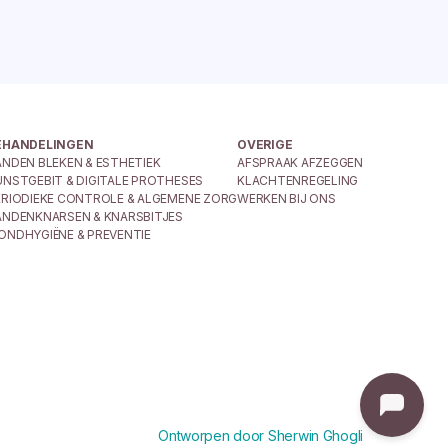
EHANDELINGEN
OVERIGE
ANDEN BLEKEN & ESTHETIEK
AFSPRAAK AFZEGGEN
UNSTGEBIT & DIGITALE PROTHESES
KLACHTENREGELING
ERIODIEKE CONTROLE & ALGEMENE ZORG
WERKEN BIJ ONS
ANDENKNARSEN & KNARSBITJES
ONDHYGIËNE & PREVENTIE
Ontworpen door Sherwin Ghogli