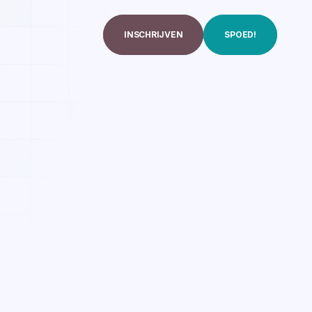
INSCHRIJVEN
SPOED!